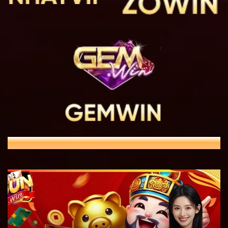
Độ phổ biến của cổng game Sunwin
Với 8+ năm phát triển trên thị trường,
Sunwin
đã
khẳng định được sự đẳng cấp vượt trội. Trang
game đang trong giai đoạn tăng trưởng bền
vững, trung bình 30 – 40%/năm. Thương hiệu
phủ sóng rộng rãi, cộng đồng lớn mạnh nhờ mức
ăn cược cạnh tranh.
Tiêu chí
Mô tả chi tiết
TIN TỨC MỚI NHẤT
Số lượng
2.1+ triệu truy cập mỗi tháng, tăng 10
người chơi
– 15% trong giai đoạn cao điểm
Người chơi
Khoảng 90.000 hội viên hoạt động
thường
đều đặn mỗi tuần
xuyên
Tỷ lệ hài lòng
Đạt ~92% nhờ dịch vụ CSKH 24/7