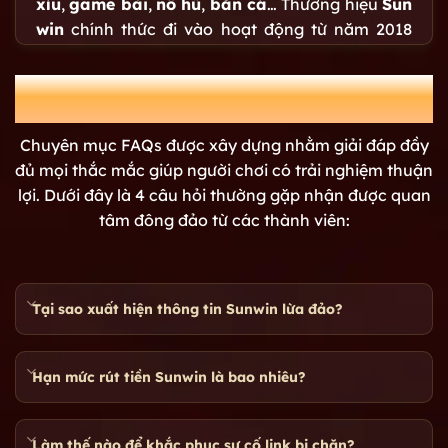
xỉu
,
game bài
,
nổ hũ
,
bắn cá
… Thương hiệu
Sun
win
chính thức đi vào hoạt động từ năm 2018
dưới sự quản lý của tập đoàn SunCity đình đám.
Hậu thuẫn tài chính vững chắc với số vốn khởi
FAQs – Sáng tỏ 4 thắc mắc trải nghiệm
đầu 500 tỷ USD, trang game thiết lập hạ tầng
Sunwin hiệu quả
hiện đại đạt chuẩn 4.0.
Chuyên mục FAQs được xây dựng nhằm giải đáp đầy
đủ mọi thắc mắc giúp người chơi có trải nghiệm thuận
Từ 100.000 lượt đăng ký ban đầu,
Sunwin
bứt
lợi. Dưới đây là 4 câu hỏi thường gặp nhận được quan
phá không ngừng sở hữu cộng đồng lớn mạnh
tâm đông đảo từ các thành viên:
hơn 6.7 triệu người. Trang game hoạt động tập
trung khu vực Đông Nam Á, phủ sóng ở 5+ quốc
gia, nổi bật có Việt Nam, Thái Lan, Campuchia.
Với tính pháp lý rõ ràng, người chơi yên tâm trải
Tại sao xuất hiện thông tin Sunwin lừa đảo?
nghiệm mà không phải lo lắng vấn đề lừa đảo:
Phạm
Hạn mức rút tiền Sunwin là bao nhiêu?
Năm
vi
Giấy phép
Ý nghĩa
cấp
hiệu
lực
Làm thế nào để khắc phục sự cố link bị chặn?