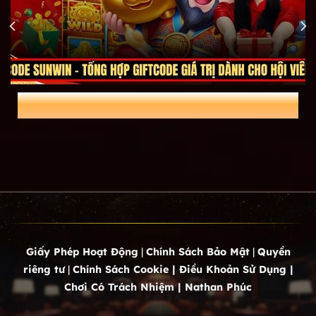
Mức độ phổ
Top 5 cổng game tốt nhất tại Việt
biến
Nam
Phạm vi ảnh
Khu vực Đông Nam Á và châu Á
hưởng
4 điểm sáng nổi bật giúp Sunwin phát
triển bùng nổ
Code Sunwin – Tổng Hợp Giftcode Giá Trị Dành Cho Hội
Viên
Sun win
liên tục nâng cấp hệ thống, tối ưu quy
trình giúp người chơi có trải nghiệm hoàn hảo
nhất. Nền tảng đạt điểm đánh giá ấn tượng
~4.9/5 nhờ 4 giá trị cốt lõi sau:
Điểm tựa pháp lý cùng cơ chế vận hành minh
bạch
Yếu tố pháp lý của
Sunwin
đã được thể hiện qua
Giấy Phép Hoạt Động
|
Chính Sách Bảo Mật
|
Quyền
một loạt
giấy phép
hợp pháp do PAGCOR, Isle
riêng tư
|
Chính Sách Cookie
|
Điều Khoản Sử Dụng
|
Of Man cấp. Trang game thiết lập môi trường
Chơi Có Trách Nhiệm
|
Nathan Phúc
giải trí minh bạch, đảm bảo công bằng giữa các